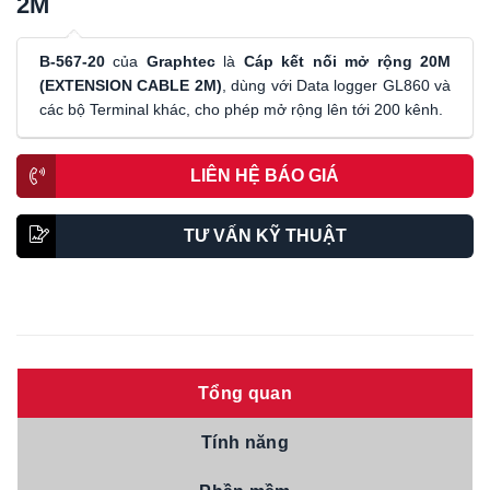
2M
B-567-20
của
Graphtec
là
Cáp kết nối mở rộng 20M
(EXTENSION CABLE 2M)
, dùng với Data logger GL860 và
các bộ Terminal khác, cho phép mở rộng lên tới 200 kênh.
LIÊN HỆ BÁO GIÁ
TƯ VẤN KỸ THUẬT
Tổng quan
Tính năng