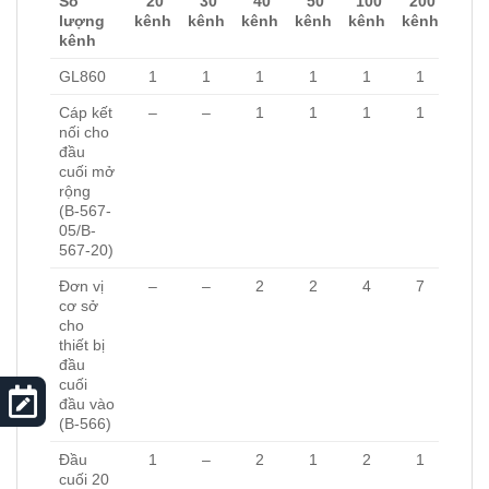
Số
20
30
40
50
100
200
lượng
kênh
kênh
kênh
kênh
kênh
kênh
kênh
GL860
1
1
1
1
1
1
Cáp kết
–
–
1
1
1
1
nối cho
đầu
cuối mở
rộng
(B-567-
05/B-
567-20)
Đơn vị
–
–
2
2
4
7
cơ sở
cho
thiết bị
đầu
cuối
đầu vào
(B-566)
Đầu
1
–
2
1
2
1
cuối 20