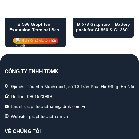
B-566 Graphtec –
B-573 Graphtec – Battery
Extension Terminal Base
pack for GL860 & GL260 –
Unit – Khối cổng đầu vào
Pin sạc cho GL860 và
GL260
Gọi điện có giá tốt nhất
CÔNG TY TNHH TDMK
Địa chỉ: Tòa nhà Machinco1, số 10 Trần Phú, Hà Đông, Hà Nội
Hotline: 0961523969
Email: graphtecvietnam@tdmk.com.vn
Website: graphtecvietnam.vn
VỀ CHÚNG TÔI