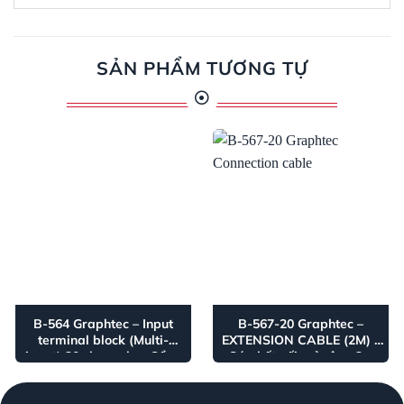
SẢN PHẨM TƯƠNG TỰ
B-564 Graphtec – Input
B-567-20 Graphtec –
terminal block (Multi-
EXTENSION CABLE (2M) –
input) 20 channels – Cổng
Cáp kết nối mở rộng 2m
kết nối 20 kênh