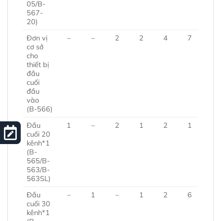
05/B-
567-
20)
Đơn vị
–
–
2
2
4
7
cơ sở
cho
thiết bị
đầu
cuối
đầu
vào
(B-566)
Đầu
1
–
2
1
2
1
cuối 20
kênh*1
(B-
565/B-
563/B-
563SL)
Đầu
–
1
–
1
2
6
cuối 30
kênh*1