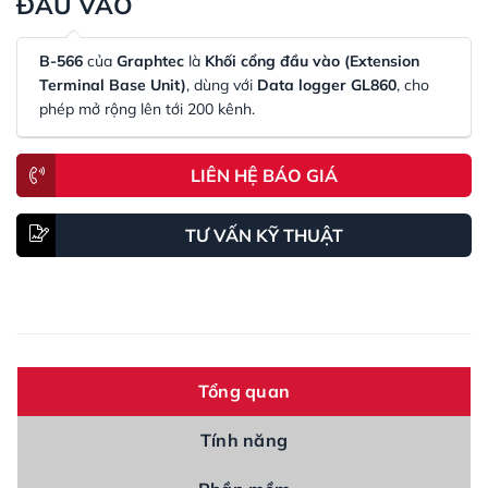
ĐẦU VÀO
B-566
của
Graphtec
là
Khối cổng đầu vào (Extension
Terminal Base Unit)
, dùng với
Data logger GL860
, cho
phép mở rộng lên tới 200 kênh.
LIÊN HỆ BÁO GIÁ
TƯ VẤN KỸ THUẬT
Tổng quan
Tính năng